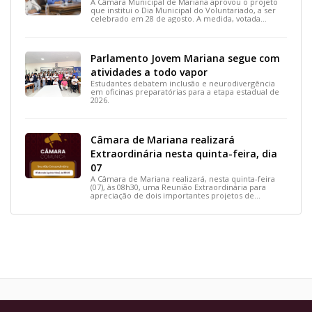
A Câmara Municipal de Mariana aprovou o projeto
que institui o Dia Municipal do Voluntariado, a ser
celebrado em 28 de agosto. A medida, votada
durante a 15ª Reunião Ordinária, busca reconhecer
ações solidárias e incentivar a participação social na
cidade.
Parlamento Jovem Mariana segue com
atividades a todo vapor
Estudantes debatem inclusão e neurodivergência
em oficinas preparatórias para a etapa estadual de
2026.
Câmara de Mariana realizará
Extraordinária nesta quinta-feira, dia
07
A Câmara de Mariana realizará, nesta quinta-feira
(07), às 08h30, uma Reunião Extraordinária para
apreciação de dois importantes projetos de
interesse do município.