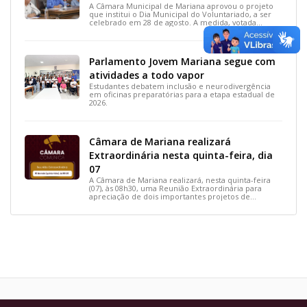
A Câmara Municipal de Mariana aprovou o projeto
que institui o Dia Municipal do Voluntariado, a ser
celebrado em 28 de agosto. A medida, votada
durante a 15ª Reunião Ordinária, busca reconhecer
ações solidárias e incentivar a participação social na
cidade.
Parlamento Jovem Mariana segue com
atividades a todo vapor
Estudantes debatem inclusão e neurodivergência
em oficinas preparatórias para a etapa estadual de
2026.
Câmara de Mariana realizará
Extraordinária nesta quinta-feira, dia
07
A Câmara de Mariana realizará, nesta quinta-feira
(07), às 08h30, uma Reunião Extraordinária para
apreciação de dois importantes projetos de
interesse do município.