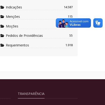
Indicações
14.587
Menções
115
Moções
112
Pedidos de Providências
55
Requerimentos
1.918
TRANSPARÊNCIA