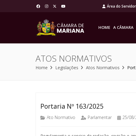
Área do Servido
HOME
A CÂMARA
ATOS NORMATIVOS
Home
Legislações
Atos Normativos
Port
Portaria Nº 163/2025
Ato Normativo
Parlamentar
25/08/
Regulamenta o serviço de redação, revisão e ap