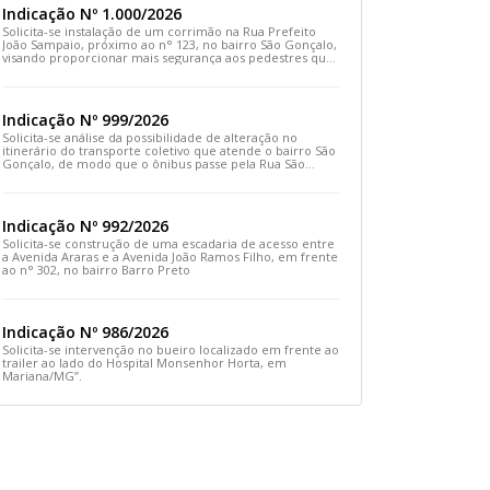
Indicação Nº 1.000/2026
Solicita-se instalação de um corrimão na Rua Prefeito
João Sampaio, próximo ao n° 123, no bairro São Gonçalo,
visando proporcionar mais segurança aos pedestres que
transitam pelo local
Indicação Nº 999/2026
Solicita-se análise da possibilidade de alteração no
itinerário do transporte coletivo que atende o bairro São
Gonçalo, de modo que o ônibus passe pela Rua São
Gonçalo, desça pela Travessa São Gonçalo e siga pela
Rua Prefeito João Sampaio
Indicação Nº 992/2026
Solicita-se construção de uma escadaria de acesso entre
a Avenida Araras e a Avenida João Ramos Filho, em frente
ao n° 302, no bairro Barro Preto
Indicação Nº 986/2026
Solicita-se intervenção no bueiro localizado em frente ao
trailer ao lado do Hospital Monsenhor Horta, em
Mariana/MG”.