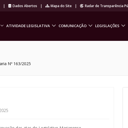
r
|
Dados Abertos
|
Mapa do Site
|
Radar de Transparência Pú
ATIVIDADE LEGISLATIVA
COMUNICAÇÃO
LEGISLAÇÕES
aria Nº 163/2025
2025
rovação das atas do Legislativo Marianense.