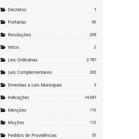
Decretos
1
Portarias
65
Resoluções
209
Vetos
2
Leis Ordinárias
2.787
Leis Complementares
302
Emendas a Leis Municipais
3
Indicações
14.587
Menções
115
Moções
112
Pedidos de Providências
55