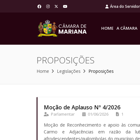
Área do Servido
HOME
A CÂMARA
PROPOSIÇÕES
Home
Legislações
Proposições
Moção de Aplauso Nº 4/2026
Parlamentar
01/06/2026
1
Moção de Reconhecimento e apoio às comun
Carmo e Adjacências em razão da luta
afrodescendentes/quilombolas do município d