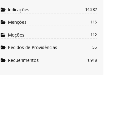
Indicações
14.587
Menções
115
Moções
112
Pedidos de Providências
55
Requerimentos
1.918