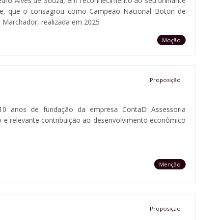
ro Alves de Souza, em reconhecimento ao seu brilhante
re, que o consagrou como Campeão Nacional Boton de
a Marchador, realizada em 2025
Moção
Proposição
0 anos de fundação da empresa ContaD Assessoria
ção e relevante contribuição ao desenvolvimento econômico
Menção
Proposição