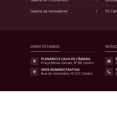
Galeria de Vereadores
TV Câ
ONDE ESTAMOS
NOSSO
PLENÁRIO E CASA DE CÂMARA
Praça Minas Gerais, Nº 89, Centro
SEDE ADMINISTRATIVA
Rua do Seminário, Nº 237, Centro
(
Copyright © 2026 - Todos os direitos reservados.
Lei Geral de Proteção de Dados
|
Políticas de Pri