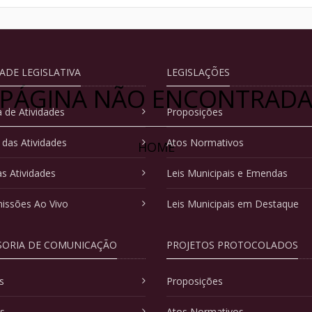
DADE LEGISLATIVA
LEGISLAÇÕES
PÁGINA NÃO ENCONTRAD
 de Atividades
Proposições
 das Atividades
Atos Normativos
HOME
as Atividades
Leis Municipais e Emendas
issões Ao Vivo
Leis Municipais em Destaque
SORIA DE COMUNICAÇÃO
PROJETOS PROTOCOLADOS
s
Proposições
as
Atos Normativos