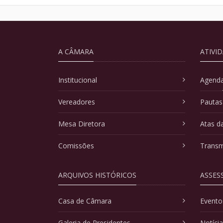
A CÂMARA
ATIVI
Institucional
Agenda
Vereadores
Pautas
Mesa Diretora
Atas d
Comissões
Transm
ARQUIVOS HISTÓRICOS
ASSES
Casa de Câmara
Evento
Galeria de Presidentes
Notíci