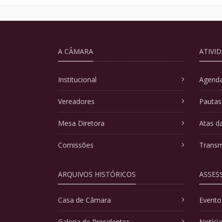
A CÂMARA
ATIVI
Institucional
Agenda
Vereadores
Pautas
Mesa Diretora
Atas d
Comissões
Transm
ARQUIVOS HISTÓRICOS
ASSES
Casa de Câmara
Evento
Galeria de Presidentes
Notíci