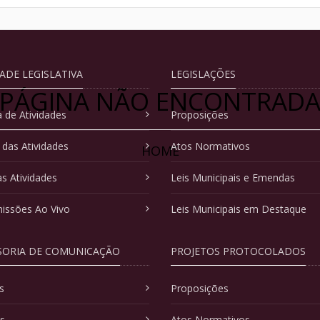
DADE LEGISLATIVA
LEGISLAÇÕES
PÁGINA NÃO ENCONTRAD
 de Atividades
Proposições
 das Atividades
Atos Normativos
HOME
as Atividades
Leis Municipais e Emendas
issões Ao Vivo
Leis Municipais em Destaque
SORIA DE COMUNICAÇÃO
PROJETOS PROTOCOLADOS
s
Proposições
as
Atos Normativos