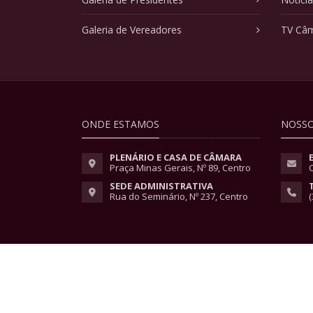
Galeria de Vereadores
TV Câ
ONDE ESTAMOS
NOSSO
PLENÁRIO E CASA DE CÂMARA
Praça Minas Gerais, Nº 89, Centro
SEDE ADMINISTRATIVA
Rua do Seminário, Nº 237, Centro
(
Copyright © 2026 - Todos os direitos reservados.
Lei Geral de Proteção de Dados
|
Políticas de Pri