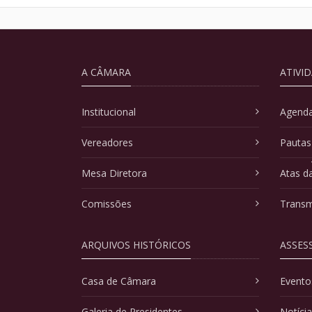
A CÂMARA
ATIVI
Institucional
Agenda
Vereadores
Pautas
Mesa Diretora
Atas d
Comissões
Transm
ARQUIVOS HISTÓRICOS
ASSES
Casa de Câmara
Evento
Galeria de Presidentes
Notíci