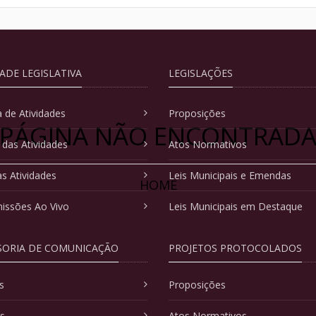
DADE LEGISLATIVA
LEGISLAÇÕES
 de Atividades
Proposições
PÁGINA NÃO ENCONTRAD
 das Atividades
Atos Normativos
as Atividades
Leis Municipais e Emendas
HOME
issões Ao Vivo
Leis Municipais em Destaque
SORIA DE COMUNICAÇÃO
PROJETOS PROTOCOLADOS
s
Proposições
as
Atos Normativos