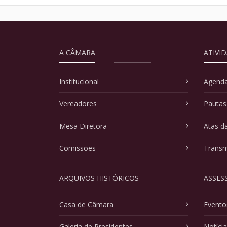
A CÂMARA
ATIVI
Institucional
Agenda
Vereadores
Pautas
Mesa Diretora
Atas d
Comissões
Transm
ARQUIVOS HISTÓRICOS
ASSES
Casa de Câmara
Evento
Galeria de Presidentes
Notíci