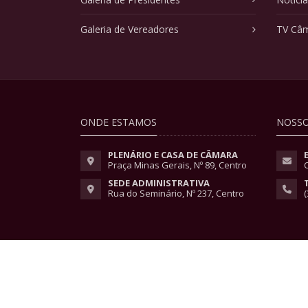
Galeria de Vereadores
TV Câ
ONDE ESTAMOS
NOSSO
PLENÁRIO E CASA DE CÂMARA
Praça Minas Gerais, Nº 89, Centro
SEDE ADMINISTRATIVA
Rua do Seminário, Nº 237, Centro
(
Copyright © 2026 - Todos os direitos reservados.
Lei Geral de Proteção de Dados
|
Políticas de Pri