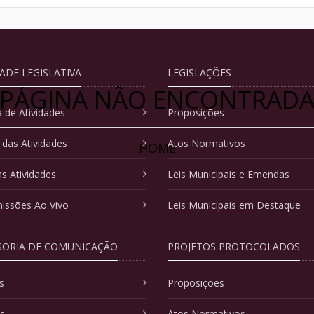
DADE LEGISLATIVA
LEGISLAÇÕES
PÁGINA NÃO ENCONTRAD
 de Atividades
Proposições
 das Atividades
Atos Normativos
HOME
as Atividades
Leis Municipais e Emendas
issões Ao Vivo
Leis Municipais em Destaque
SORIA DE COMUNICAÇÃO
PROJETOS PROTOCOLADOS
s
Proposições
as
Atos Normativos