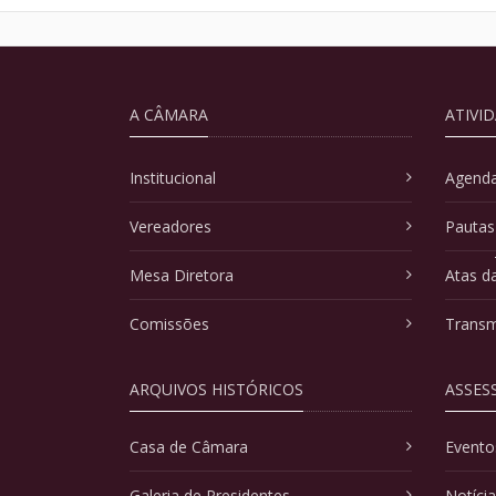
A CÂMARA
ATIVI
Institucional
Agenda
Vereadores
Pautas
Mesa Diretora
Atas d
Comissões
Transm
ARQUIVOS HISTÓRICOS
ASSES
Casa de Câmara
Evento
Galeria de Presidentes
Notíci