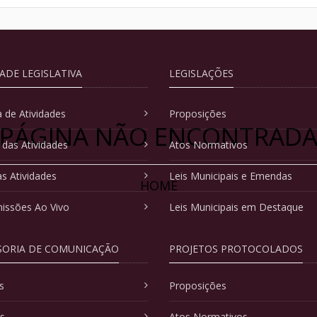
DADE LEGISLATIVA
LEGISLAÇÕES
 de Atividades
Proposições
PÁGINA NÃO ENCONTRAD
 das Atividades
Atos Normativos
as Atividades
Leis Municipais e Emendas
HOME
issões Ao Vivo
Leis Municipais em Destaque
SORIA DE COMUNICAÇÃO
PROJETOS PROTOCOLADOS
s
Proposições
as
Atos Normativos