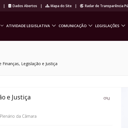
r
|
Dados Abertos
|
Mapa do Site
|
Radar de Transparência Pú
ATIVIDADE LEGISLATIVA
COMUNICAÇÃO
LEGISLAÇÕES
 Finanças, Legislação e Justiça
o e Justiça
CFLJ
Plenário da Câmara