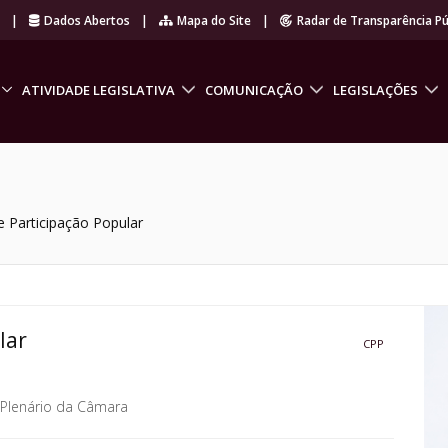
r
|
Dados Abertos
|
Mapa do Site
|
Radar de Transparência Pú
ATIVIDADE LEGISLATIVA
COMUNICAÇÃO
LEGISLAÇÕES
 Participação Popular
lar
CPP
Plenário da Câmara