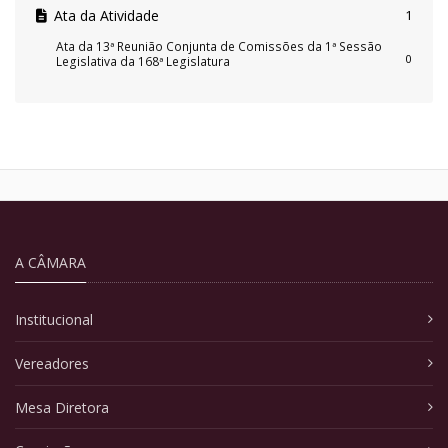
Ata da Atividade
1
Ata da 13ª Reunião Conjunta de Comissões da 1ª Sessão
0
Legislativa da 168ª Legislatura
A CÂMARA
Institucional
Vereadores
Mesa Diretora