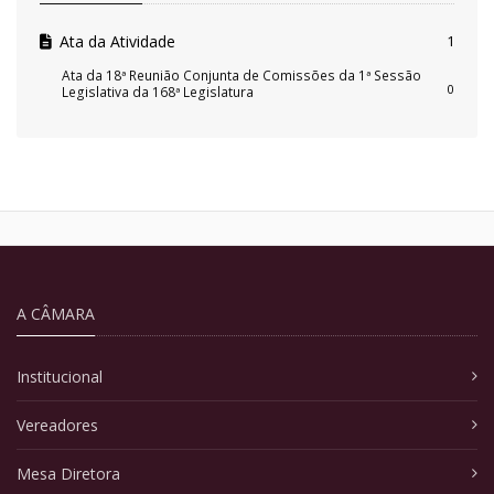
Ata da Atividade
1
Ata da 18ª Reunião Conjunta de Comissões da 1ª Sessão
0
Legislativa da 168ª Legislatura
A CÂMARA
Institucional
Vereadores
Mesa Diretora