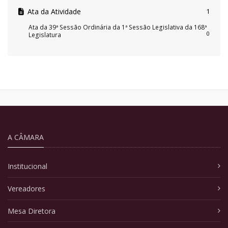
Ata da Atividade
1
Ata da 39ª Sessão Ordinária da 1ª Sessão Legislativa da 168ª
0
Legislatura
A CÂMARA
Institucional
Vereadores
Mesa Diretora