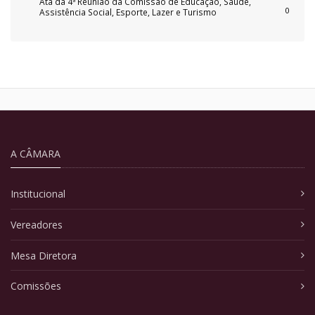
Ata da 4ª Reunião da Comissão de Educação, Saúde,
0
Assistência Social, Esporte, Lazer e Turismo
A CÂMARA
Institucional
Vereadores
Mesa Diretora
Comissões