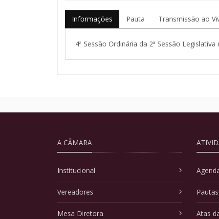
Informações
Pauta
Transmissão ao Vi
4ª Sessão Ordinária da 2ª Sessão Legislativa 
A CÂMARA
ATIVI
Institucional
Agenda
Vereadores
Pautas
Mesa Diretora
Atas d