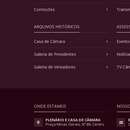
Comissões
Transm
ARQUIVOS HISTÓRICOS
ASSES
Casa de Câmara
Evento
Galeria de Presidentes
Notíci
Galeria de Vereadores
TV Câ
ONDE ESTAMOS
NOSSO
PLENÁRIO E CASA DE CÂMARA
Praça Minas Gerais, Nº 89, Centro