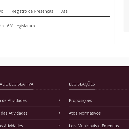
vo
Registro de Presenças
Ata
da 168ª Legislatura
DADE LEGISLATIVA
LEGISLAÇÕES
 de Atividades
Proposições
 das Atividades
Atos Normativos
as Atividades
Leis Municipais e Emendas