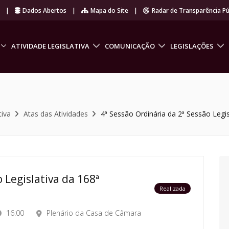
r
|
Dados Abertos
|
Mapa do Site
|
Radar de Transparência Pú
ATIVIDADE LEGISLATIVA
COMUNICAÇÃO
LEGISLAÇÕES
tiva
Atas das Atividades
4ª Sessão Ordinária da 2ª Sessão Legis
 Legislativa da 168ª
Realizada
16:00
Plenário da Casa de Câmara