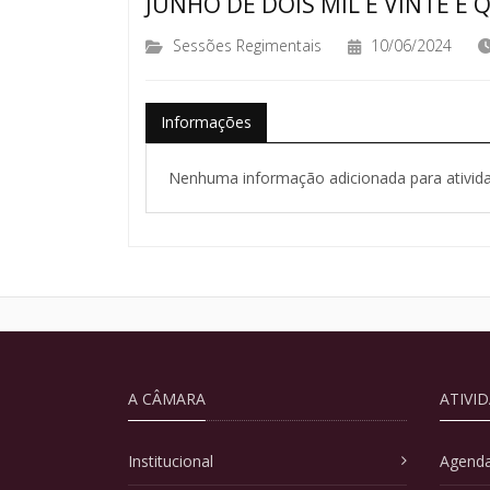
JUNHO DE DOIS MIL E VINTE E 
Sessões Regimentais
10/06/2024
Informações
Nenhuma informação adicionada para ativida
A CÂMARA
ATIVI
Institucional
Agenda