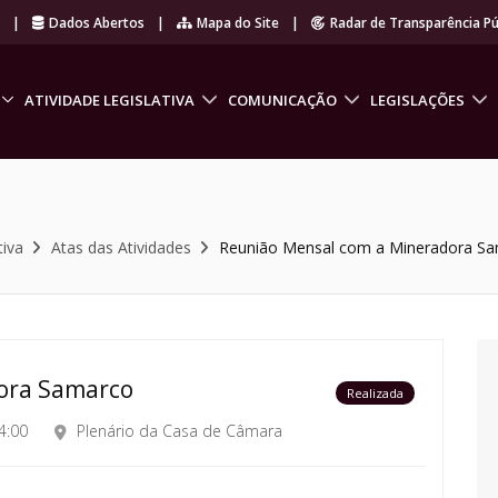
r
|
Dados Abertos
|
Mapa do Site
|
Radar de Transparência Pú
ATIVIDADE LEGISLATIVA
COMUNICAÇÃO
LEGISLAÇÕES
tiva
Atas das Atividades
Reunião Mensal com a Mineradora S
ora Samarco
Realizada
4:00
Plenário da Casa de Câmara