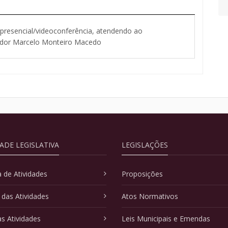
resencial/videoconferência, atendendo ao
eador Marcelo Monteiro Macedo
DADE LEGISLATIVA
LEGISLAÇÕES
 de Atividades
Proposições
 das Atividades
Atos Normativos
as Atividades
Leis Municipais e Emendas