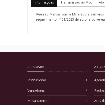
Informações
Transmissão ao Vivo
Ata
Reunião Mensal com a Mineradora Samarco p
requerimento nº 01/2025 de autoria do ver
A CÂMARA
ATIVI
Institucional
Agenda
Vereadores
Pautas
Mesa Diretora
Atas d