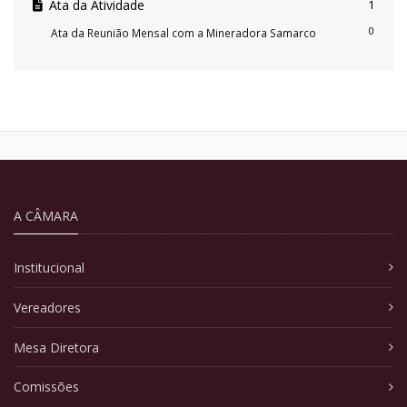
Ata da Atividade
1
0
Ata da Reunião Mensal com a Mineradora Samarco
A CÂMARA
Institucional
Vereadores
Mesa Diretora
Comissões