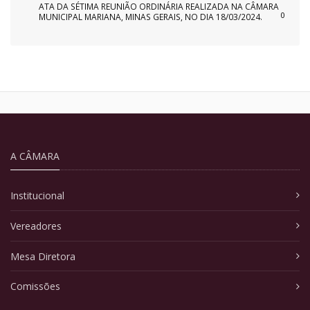
ATA DA SÉTIMA REUNIÃO ORDINÁRIA REALIZADA NA CÂMARA
0
MUNICIPAL MARIANA, MINAS GERAIS, NO DIA 18/03/2024.
A CÂMARA
Institucional
Vereadores
Mesa Diretora
Comissões