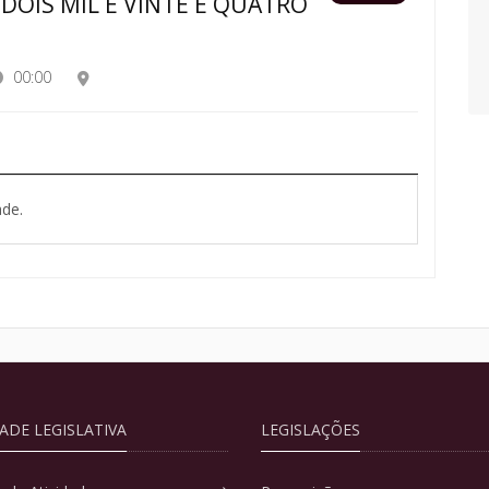
 DOIS MIL E VINTE E QUATRO
00:00
de.
DADE LEGISLATIVA
LEGISLAÇÕES