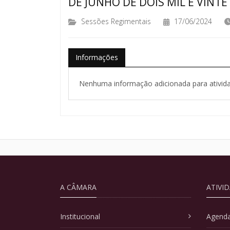
DE JUNHO DE DOIS MIL E VINTE 
Sessões Regimentais
17/06/2024
Informações
Nenhuma informação adicionada para ativida
A CÂMARA
ATIVI
Institucional
Agenda