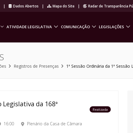
r
|
Dados Abertos
|
Mapa do Site
|
Radar de Transparência Pú
ATIVIDADE LEGISLATIVA
COMUNICAÇÃO
LEGISLAÇÕES
S
ões
Registros de Presenças
1ª Sessão Ordinária da 1ª Sessão L
 Legislativa da 168ª
Realizada
16:00
Plenário da Casa de Câmara