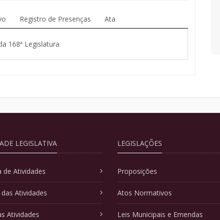
vo
Registro de Presenças
Ata
da 168ª Legislatura
DADE LEGISLATIVA
LEGISLAÇÕES
 de Atividades
Proposições
 das Atividades
Atos Normativos
as Atividades
Leis Municipais e Emendas