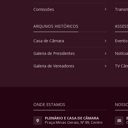
Comissões
Transm
ARQUIVOS HISTÓRICOS
ASSES
Casa de Câmara
Evento
Galeria de Presidentes
Notíci
Galeria de Vereadores
TV Câ
ONDE ESTAMOS
NOSSO
PLENÁRIO E CASA DE CÂMARA
Praça Minas Gerais, Nº 89, Centro