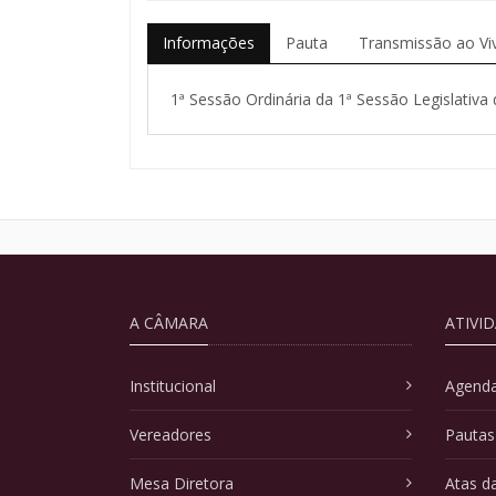
Informações
Pauta
Transmissão ao Vi
1ª Sessão Ordinária da 1ª Sessão Legislativa 
A CÂMARA
ATIVI
Institucional
Agenda
Vereadores
Pautas
Mesa Diretora
Atas d