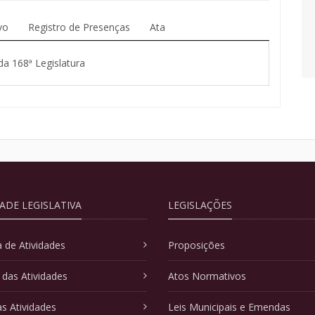
vo
Registro de Presenças
Ata
da 168ª Legislatura
DADE LEGISLATIVA
LEGISLAÇÕES
 de Atividades
Proposições
 das Atividades
Atos Normativos
as Atividades
Leis Municipais e Emendas