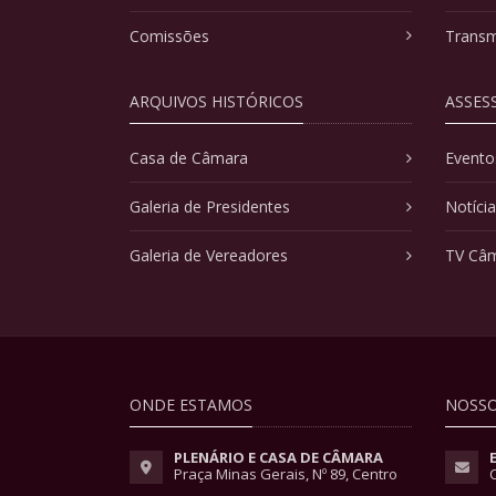
Comissões
Transm
ARQUIVOS HISTÓRICOS
ASSES
Casa de Câmara
Evento
Galeria de Presidentes
Notíci
Galeria de Vereadores
TV Câ
ONDE ESTAMOS
NOSSO
PLENÁRIO E CASA DE CÂMARA
Praça Minas Gerais, Nº 89, Centro