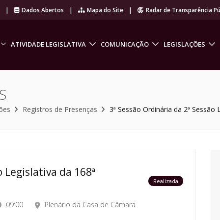
r
|
Dados Abertos
|
Mapa do Site
|
Radar de Transparência Pú
ATIVIDADE LEGISLATIVA
COMUNICAÇÃO
LEGISLAÇÕES
S
ões
Registros de Presenças
3ª Sessão Ordinária da 2ª Sessão L
 Legislativa da 168ª
Realizada
09:00
Plenário da Casa de Câmara