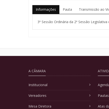
Informações
Pauta
Transmissão ao Vi
3ª Sessão Ordinária da 2ª Sessão Legislativa 
A CÂMARA
ATIVI
Institucional
Agenda
Vereadores
Pautas
Mesa Diretora
Atas d