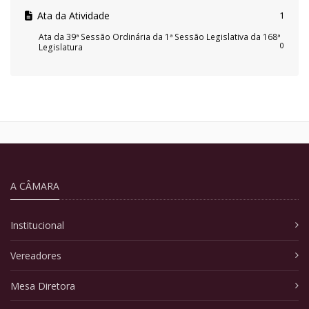
Ata da Atividade
1
Ata da 39ª Sessão Ordinária da 1ª Sessão Legislativa da 168ª
0
Legislatura
A CÂMARA
Institucional
Vereadores
Mesa Diretora