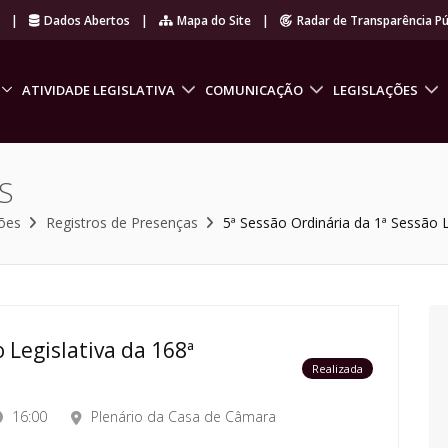
r
|
Dados Abertos
|
Mapa do Site
|
Radar de Transparência Pú
ATIVIDADE LEGISLATIVA
COMUNICAÇÃO
LEGISLAÇÕES
S
ões
Registros de Presenças
5ª Sessão Ordinária da 1ª Sessão L
 Legislativa da 168ª
Realizada
16:00
Plenário da Casa de Câmara