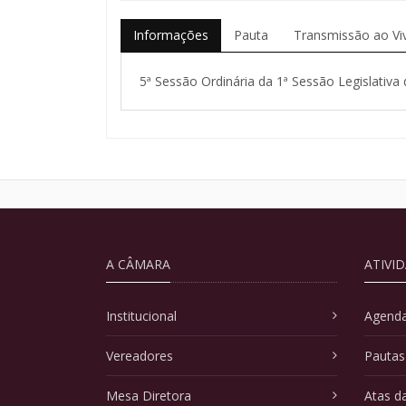
Informações
Pauta
Transmissão ao Vi
5ª Sessão Ordinária da 1ª Sessão Legislativa 
A CÂMARA
ATIVI
Institucional
Agenda
Vereadores
Pautas
Mesa Diretora
Atas d