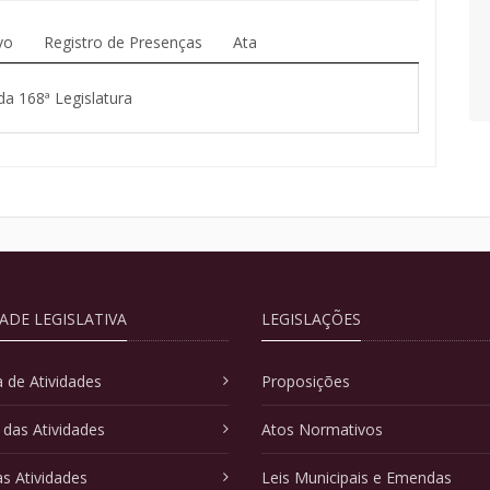
vo
Registro de Presenças
Ata
da 168ª Legislatura
DADE LEGISLATIVA
LEGISLAÇÕES
 de Atividades
Proposições
 das Atividades
Atos Normativos
as Atividades
Leis Municipais e Emendas