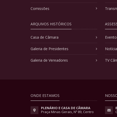
Comissões
Transm
ARQUIVOS HISTÓRICOS
ASSES
Casa de Câmara
Evento
Galeria de Presidentes
Notíci
Galeria de Vereadores
TV Câ
ONDE ESTAMOS
NOSSO
PLENÁRIO E CASA DE CÂMARA
Praça Minas Gerais, Nº 89, Centro