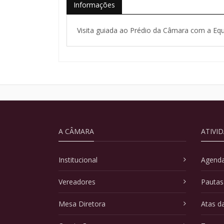
Informações
Visita guiada ao Prédio da Câmara com a Equ
A CÂMARA
ATIVI
Institucional
Agenda
Vereadores
Pautas
Mesa Diretora
Atas d