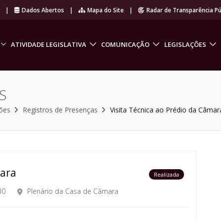
r
|
Dados Abertos
|
Mapa do Site
|
Radar de Transparência Pú
ATIVIDADE LEGISLATIVA
COMUNICAÇÃO
LEGISLAÇÕES
S
ões
Registros de Presenças
Visita Técnica ao Prédio da Câmar
mara
Realizada
30
Plenário da Casa de Câmara