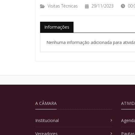
Visitas Técnicas
29/11/2023
00:
Informações
Nenhuma informação adicionada para ativida
A CÂMARA
ATIVI
Institucional
Agenda
Vereadores
Pautas