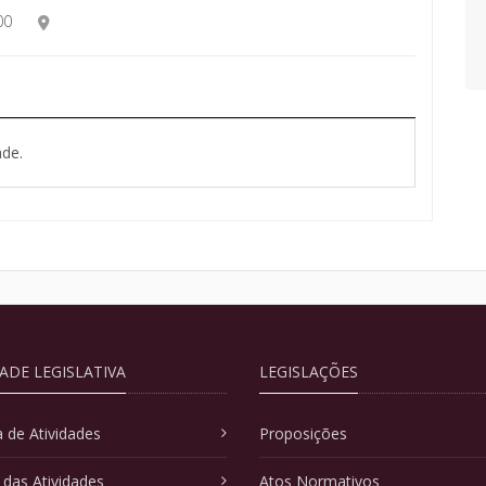
00
de.
DADE LEGISLATIVA
LEGISLAÇÕES
 de Atividades
Proposições
 das Atividades
Atos Normativos