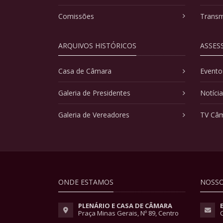
Comissões
Transm
ARQUIVOS HISTÓRICOS
ASSES
Casa de Câmara
Evento
Galeria de Presidentes
Notíci
Galeria de Vereadores
TV Câ
ONDE ESTAMOS
NOSSO
PLENÁRIO E CASA DE CÂMARA
Praça Minas Gerais, Nº 89, Centro