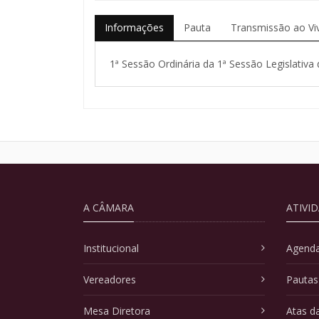
Informações
Pauta
Transmissão ao Vi
1ª Sessão Ordinária da 1ª Sessão Legislativa 
A CÂMARA
ATIVI
Institucional
Agenda
Vereadores
Pautas
Mesa Diretora
Atas d