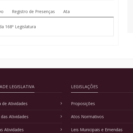
vo
Registro de Presenças
Ata
da 168ª Legislatura
DADE LEGISLATIVA
LEGISLAÇÕES
 de Atividades
Proposições
 das Atividades
Atos Normativos
as Atividades
Leis Municipais e Emendas