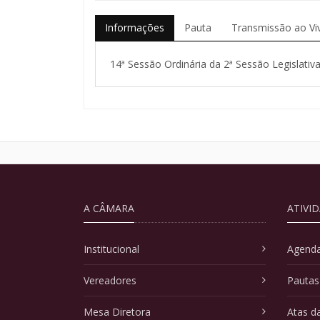
Informações
Pauta
Transmissão ao Vi
14ª Sessão Ordinária da 2ª Sessão Legislativa
A CÂMARA
ATIVI
Institucional
Agenda
Vereadores
Pautas
Mesa Diretora
Atas d