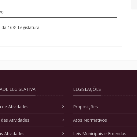
vo
 da 168ª Legislatura
DADE LEGISLATIVA
LEGISLAÇÕES
 de Atividades
Proposições
 das Atividades
Atos Normativos
as Atividades
Leis Municipais e Emendas