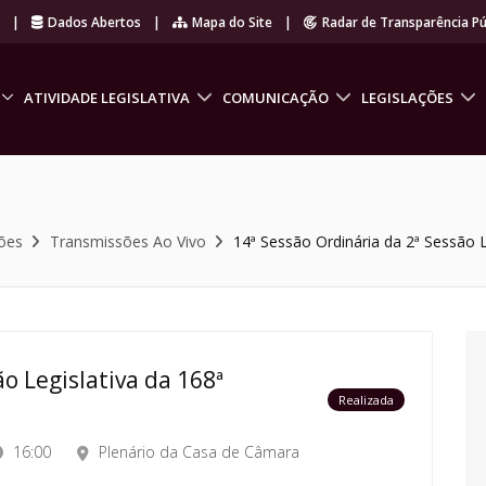
r
|
Dados Abertos
|
Mapa do Site
|
Radar de Transparência Pú
ATIVIDADE LEGISLATIVA
COMUNICAÇÃO
LEGISLAÇÕES
ões
Transmissões Ao Vivo
14ª Sessão Ordinária da 2ª Sessão L
o Legislativa da 168ª
Realizada
16:00
Plenário da Casa de Câmara