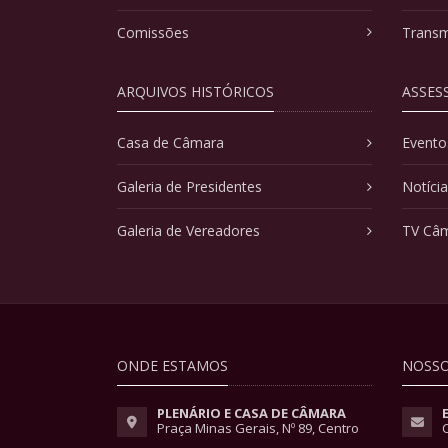
Comissões
Transm
ARQUIVOS HISTÓRICOS
ASSES
Casa de Câmara
Evento
Galeria de Presidentes
Notíci
Galeria de Vereadores
TV Câ
ONDE ESTAMOS
NOSSO
PLENÁRIO E CASA DE CÂMARA
Praça Minas Gerais, Nº 89, Centro