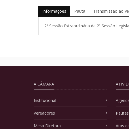
Informações
Pauta
Transmissão ao Vi
2ª Sessão Extraordinária da 2ª Sessão Legisla
A CÂMARA
ATIVI
Institucional
Agenda
Vereadores
Pautas
Mesa Diretora
Atas d