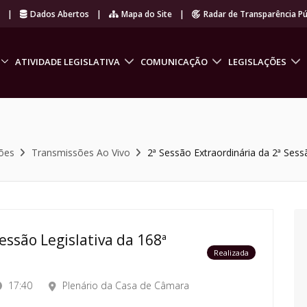
r
|
Dados Abertos
|
Mapa do Site
|
Radar de Transparência Pú
ATIVIDADE LEGISLATIVA
COMUNICAÇÃO
LEGISLAÇÕES
ões
Transmissões Ao Vivo
2ª Sessão Extraordinária da 2ª Sessã
essão Legislativa da 168ª
Realizada
17:40
Plenário da Casa de Câmara