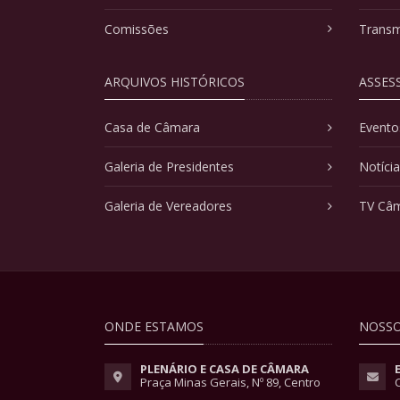
Comissões
Transm
ARQUIVOS HISTÓRICOS
ASSES
Casa de Câmara
Evento
Galeria de Presidentes
Notíci
Galeria de Vereadores
TV Câ
ONDE ESTAMOS
NOSSO
PLENÁRIO E CASA DE CÂMARA
Praça Minas Gerais, Nº 89, Centro