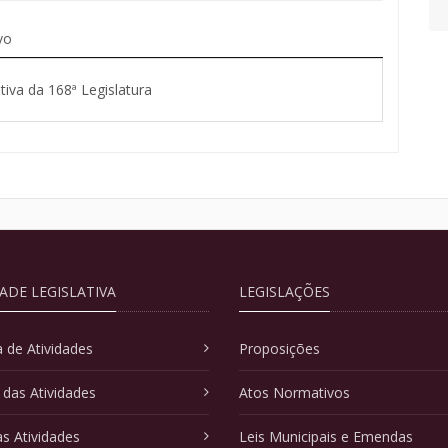
vo
tiva da 168ª Legislatura
DADE LEGISLATIVA
LEGISLAÇÕES
 de Atividades
Proposições
 das Atividades
Atos Normativos
as Atividades
Leis Municipais e Emendas