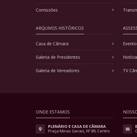
Comissões
Transm
ARQUIVOS HISTÓRICOS
ASSES
Casa de Câmara
Evento
Galeria de Presidentes
Notíci
Galeria de Vereadores
TV Câ
ONDE ESTAMOS
NOSSO
PLENÁRIO E CASA DE CÂMARA
Praça Minas Gerais, Nº 89, Centro