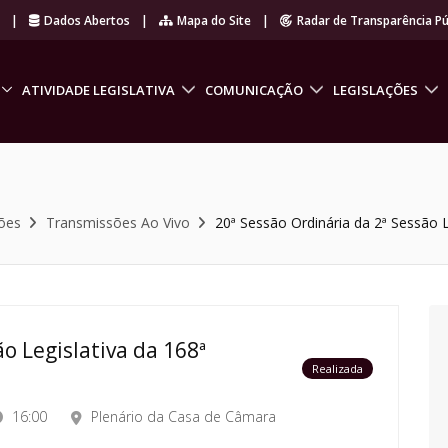
r
|
Dados Abertos
|
Mapa do Site
|
Radar de Transparência Pú
ATIVIDADE LEGISLATIVA
COMUNICAÇÃO
LEGISLAÇÕES
ões
Transmissões Ao Vivo
20ª Sessão Ordinária da 2ª Sessão L
o Legislativa da 168ª
Realizada
16:00
Plenário da Casa de Câmara