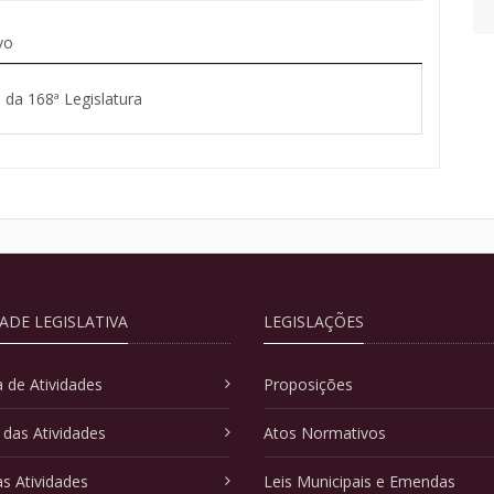
vo
 da 168ª Legislatura
DADE LEGISLATIVA
LEGISLAÇÕES
 de Atividades
Proposições
 das Atividades
Atos Normativos
as Atividades
Leis Municipais e Emendas