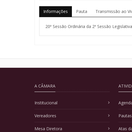
Informações
Pauta
Transmissão ao Vi
20ª Sessão Ordinária da 2ª Sessão Legislativa
A CÂMARA
ATIVI
Institucional
Agenda
Vereadores
Pautas
Mesa Diretora
Atas d