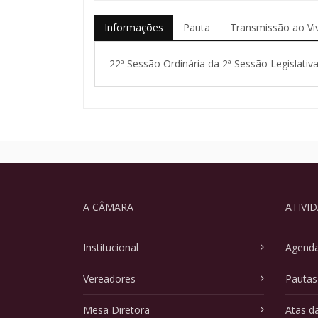
Informações
Pauta
Transmissão ao Vi
22ª Sessão Ordinária da 2ª Sessão Legislativa
A CÂMARA
ATIVI
Institucional
Agenda
Vereadores
Pautas
Mesa Diretora
Atas d