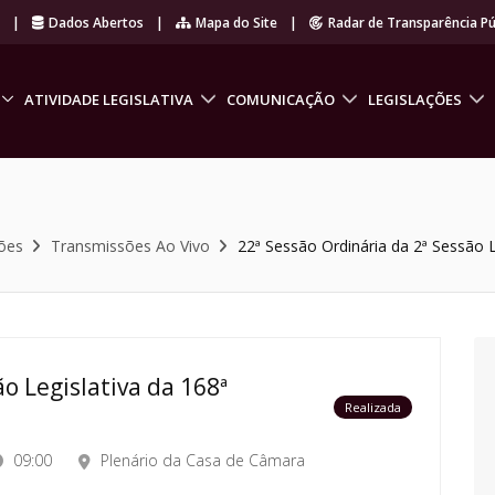
r
|
Dados Abertos
|
Mapa do Site
|
Radar de Transparência Pú
ATIVIDADE LEGISLATIVA
COMUNICAÇÃO
LEGISLAÇÕES
ões
Transmissões Ao Vivo
22ª Sessão Ordinária da 2ª Sessão L
o Legislativa da 168ª
Realizada
09:00
Plenário da Casa de Câmara