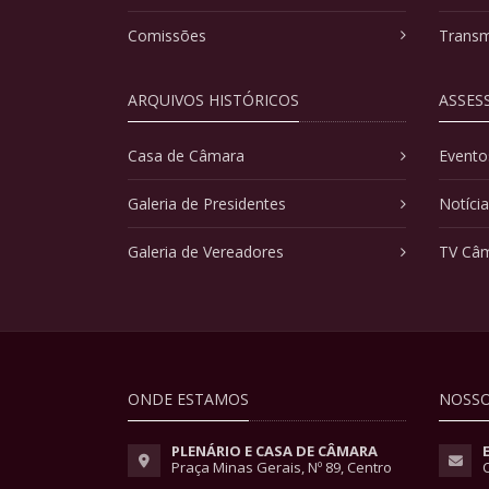
Comissões
Transm
ARQUIVOS HISTÓRICOS
ASSES
Casa de Câmara
Evento
Galeria de Presidentes
Notíci
Galeria de Vereadores
TV Câ
ONDE ESTAMOS
NOSSO
PLENÁRIO E CASA DE CÂMARA
Praça Minas Gerais, Nº 89, Centro