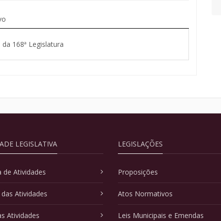
vo
 da 168ª Legislatura
DADE LEGISLATIVA
LEGISLAÇÕES
 de Atividades
Proposições
 das Atividades
Atos Normativos
as Atividades
Leis Municipais e Emendas