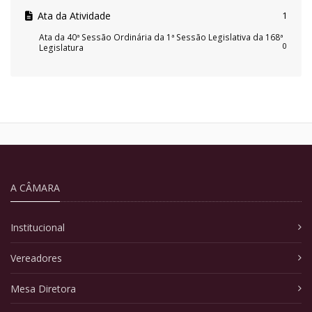
Ata da Atividade
1
Ata da 40ª Sessão Ordinária da 1ª Sessão Legislativa da 168ª
0
Legislatura
A CÂMARA
Institucional
Vereadores
Mesa Diretora