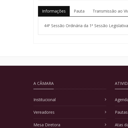
Informações
Pauta
Transmissão ao Vi
44ª Sessão Ordinária da 1ª Sessão Legislativa
A CÂMARA
ATIVI
Institucional
Agenda
Vereadores
Pautas
Mesa Diretora
Atas d