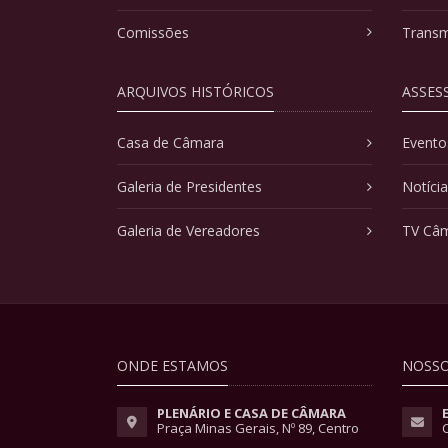
Comissões
Transm
ARQUIVOS HISTÓRICOS
ASSES
Casa de Câmara
Evento
Galeria de Presidentes
Notíci
Galeria de Vereadores
TV Câ
ONDE ESTAMOS
NOSSO
PLENÁRIO E CASA DE CÂMARA
Praça Minas Gerais, Nº 89, Centro