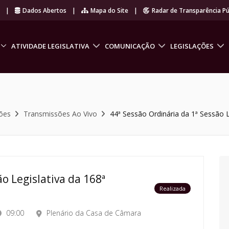
r
|
Dados Abertos
|
Mapa do Site
|
Radar de Transparência Pú
ATIVIDADE LEGISLATIVA
COMUNICAÇÃO
LEGISLAÇÕES
ões
Transmissões Ao Vivo
44ª Sessão Ordinária da 1ª Sessão L
o Legislativa da 168ª
Realizada
09:00
Plenário da Casa de Câmara