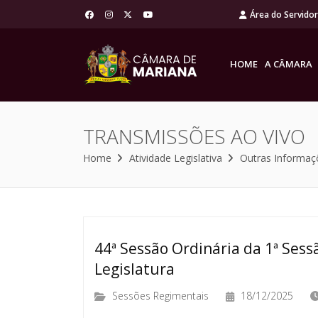
Área do Servido
HOME
A CÂMARA
TRANSMISSÕES AO VIVO
Home
Atividade Legislativa
Outras Informaç
44ª Sessão Ordinária da 1ª Sessã
Legislatura
Sessões Regimentais
18/12/2025