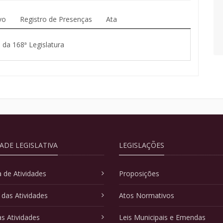
vo
Registro de Presenças
Ata
 da 168ª Legislatura
DADE LEGISLATIVA
LEGISLAÇÕES
 de Atividades
Proposições
 das Atividades
Atos Normativos
as Atividades
Leis Municipais e Emendas