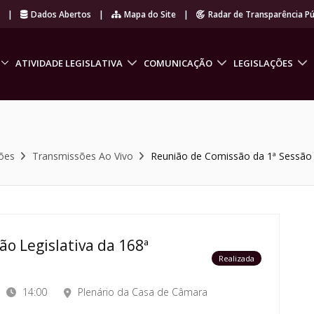
r
|
Dados Abertos
|
Mapa do Site
|
Radar de Transparência Pú
ATIVIDADE LEGISLATIVA
COMUNICAÇÃO
LEGISLAÇÕES
ões
Transmissões Ao Vivo
Reunião de Comissão da 1ª Sessão L
o Legislativa da 168ª
Realizada
14:00
Plenário da Casa de Câmara