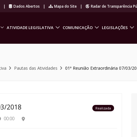
r
|
Dados Abertos
|
Mapa do Site
|
Radar de Transparência Pú
ATIVIDADE LEGISLATIVA
COMUNICAÇÃO
LEGISLAÇÕES
tiva
Pautas das Atividades
01ª Reunião Extraordinária 07/03/2
03/2018
Realizada
00:00