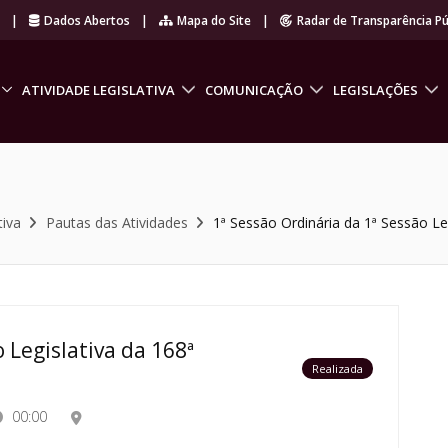
r
|
Dados Abertos
|
Mapa do Site
|
Radar de Transparência Pú
ATIVIDADE LEGISLATIVA
COMUNICAÇÃO
LEGISLAÇÕES
tiva
Pautas das Atividades
1ª Sessão Ordinária da 1ª Sessão Leg
 Legislativa da 168ª
Realizada
00:00