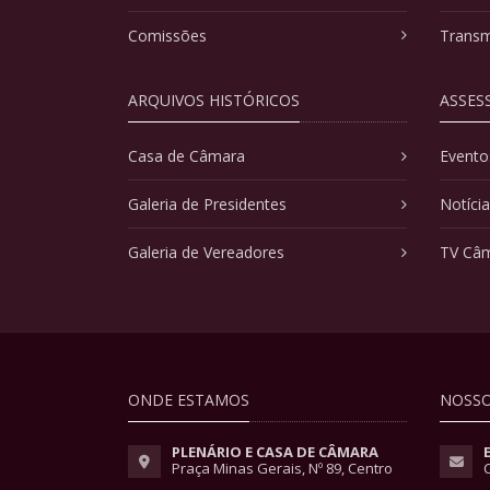
Comissões
Transm
ARQUIVOS HISTÓRICOS
ASSES
Casa de Câmara
Evento
Galeria de Presidentes
Notíci
Galeria de Vereadores
TV Câ
ONDE ESTAMOS
NOSSO
PLENÁRIO E CASA DE CÂMARA
Praça Minas Gerais, Nº 89, Centro