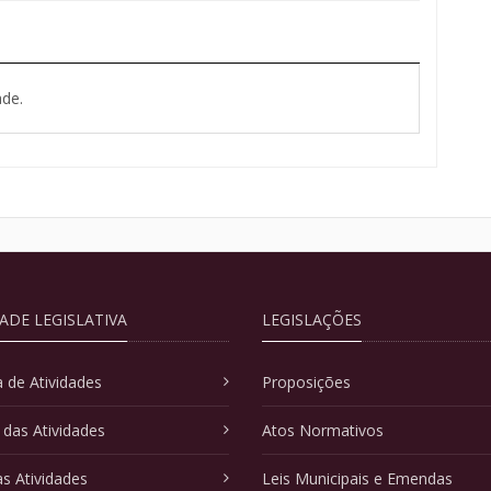
de.
DADE LEGISLATIVA
LEGISLAÇÕES
 de Atividades
Proposições
 das Atividades
Atos Normativos
as Atividades
Leis Municipais e Emendas