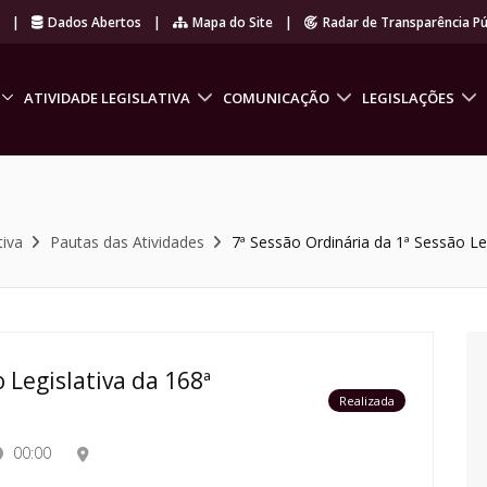
r
|
Dados Abertos
|
Mapa do Site
|
Radar de Transparência Pú
ATIVIDADE LEGISLATIVA
COMUNICAÇÃO
LEGISLAÇÕES
tiva
Pautas das Atividades
7ª Sessão Ordinária da 1ª Sessão Leg
 Legislativa da 168ª
Realizada
00:00