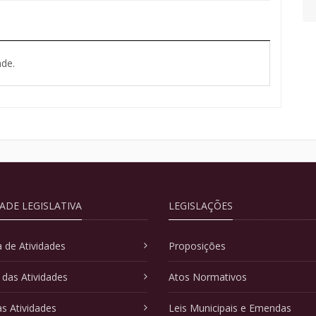
de.
DADE LEGISLATIVA
LEGISLAÇÕES
 de Atividades
Proposições
 das Atividades
Atos Normativos
as Atividades
Leis Municipais e Emendas