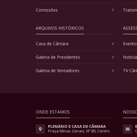
Comissões
Transm
ARQUIVOS HISTÓRICOS
ASSES
Casa de Câmara
Evento
Galeria de Presidentes
Notíci
Galeria de Vereadores
TV Câ
ONDE ESTAMOS
NOSSO
PLENÁRIO E CASA DE CÂMARA
Praça Minas Gerais, Nº 89, Centro