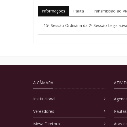
Informações
Pauta
Transmissão ao Vi
15ª Sessão Ordinária da 2ª Sessão Legislativa
A CÂMARA
ATIVI
Institucional
Agenda
Vereadores
Pautas
Mesa Diretora
Atas d