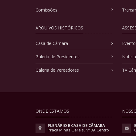
Comissões
Transm
ARQUIVOS HISTÓRICOS
ASSES
Casa de Câmara
Evento
Galeria de Presidentes
Notíci
Galeria de Vereadores
TV Câ
ONDE ESTAMOS
NOSSO
PLENÁRIO E CASA DE CÂMARA
Praça Minas Gerais, Nº 89, Centro