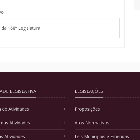
vo
 da 168ª Legislatura
DADE LEGISLATIVA
LEGISLAÇÕES
 de Atividades
Proposições
 das Atividades
Atos Normativos
as Atividades
Leis Municipais e Emendas