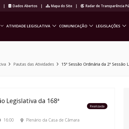
r
|
Dados Abertos
|
Mapa do Site
|
Radar de Transparência Pú
ATIVIDADE LEGISLATIVA
COMUNICAÇÃO
LEGISLAÇÕES
tiva
Pautas das Atividades
15ª Sessão Ordinária da 2ª Sessão Le
o Legislativa da 168ª
Realizada
16:00
Plenário da Casa de Câmara