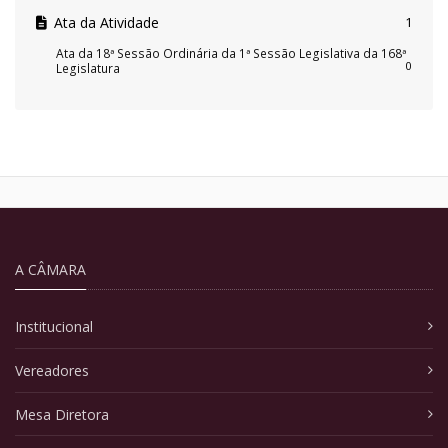
Ata da Atividade
1
Ata da 18ª Sessão Ordinária da 1ª Sessão Legislativa da 168ª
0
Legislatura
A CÂMARA
Institucional
Vereadores
Mesa Diretora