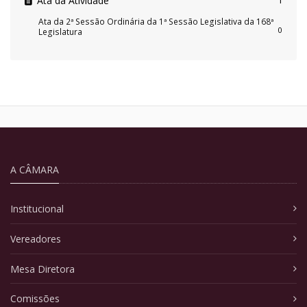
Ata da Atividade
1
Ata da 2ª Sessão Ordinária da 1ª Sessão Legislativa da 168ª
0
Legislatura
A CÂMARA
Institucional
Vereadores
Mesa Diretora
Comissões