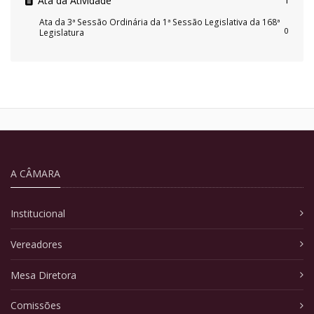
Ata da Atividade
1
Ata da 3ª Sessão Ordinária da 1ª Sessão Legislativa da 168ª
0
Legislatura
A CÂMARA
Institucional
Vereadores
Mesa Diretora
Comissões