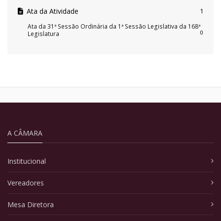
Ata da Atividade
1
Ata da 31ª Sessão Ordinária da 1ª Sessão Legislativa da 168ª
0
Legislatura
A CÂMARA
Institucional
Vereadores
Mesa Diretora