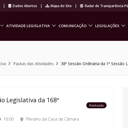
r
|
Dados Abertos
|
Mapa do Site
|
Radar de Transparência Pú
ATIVIDADE LEGISLATIVA
COMUNICAÇÃO
LEGISLAÇÕES
tiva
Pautas das Atividades
38ª Sessão Ordinária da 1ª Sessão Le
o Legislativa da 168ª
Realizada
16:00
Plenário da Casa de Câmara