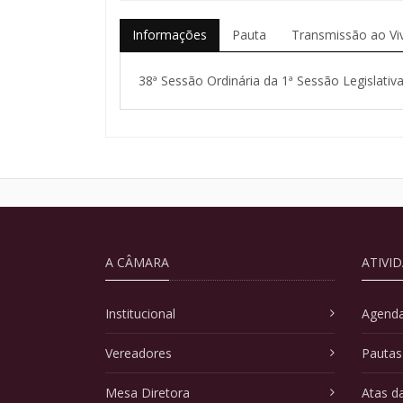
Informações
Pauta
Transmissão ao Vi
38ª Sessão Ordinária da 1ª Sessão Legislativa
A CÂMARA
ATIVI
Institucional
Agenda
Vereadores
Pautas
Mesa Diretora
Atas d