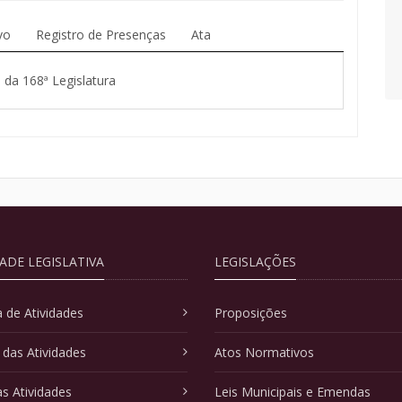
vo
Registro de Presenças
Ata
 da 168ª Legislatura
DADE LEGISLATIVA
LEGISLAÇÕES
 de Atividades
Proposições
 das Atividades
Atos Normativos
as Atividades
Leis Municipais e Emendas