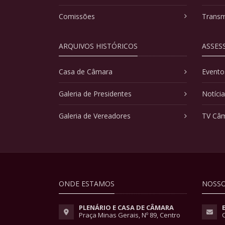
Comissões
Transm
ARQUIVOS HISTÓRICOS
ASSES
Casa de Câmara
Evento
Galeria de Presidentes
Notíci
Galeria de Vereadores
TV Câ
ONDE ESTAMOS
NOSSO
PLENÁRIO E CASA DE CÂMARA
Praça Minas Gerais, Nº 89, Centro