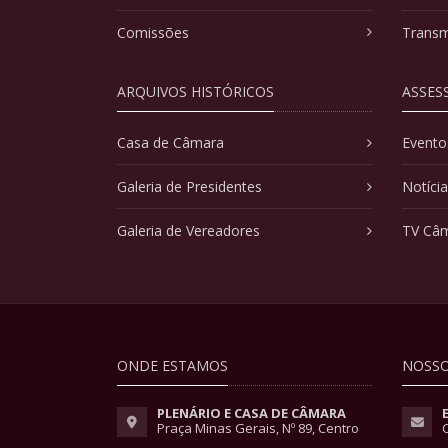
Comissões
Transm
ARQUIVOS HISTÓRICOS
ASSES
Casa de Câmara
Evento
Galeria de Presidentes
Notíci
Galeria de Vereadores
TV Câ
ONDE ESTAMOS
NOSSO
PLENÁRIO E CASA DE CÂMARA
Praça Minas Gerais, Nº 89, Centro