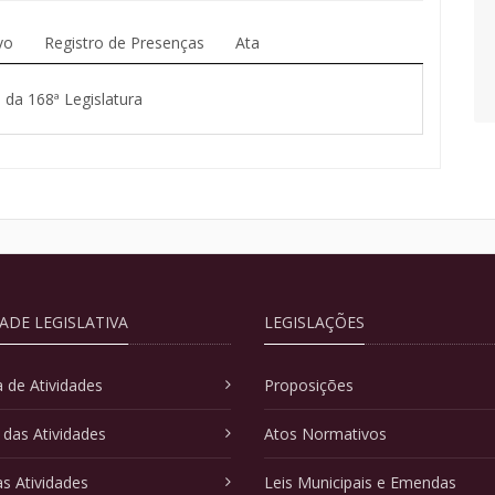
vo
Registro de Presenças
Ata
 da 168ª Legislatura
DADE LEGISLATIVA
LEGISLAÇÕES
 de Atividades
Proposições
 das Atividades
Atos Normativos
as Atividades
Leis Municipais e Emendas