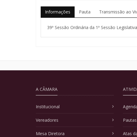
Informações
Pauta
Transmissão ao Vi
39ª Sessão Ordinária da 1ª Sessão Legislativa
A CÂMARA
ATIVI
Institucional
Agenda
Vereadores
Pautas
Mesa Diretora
Atas d