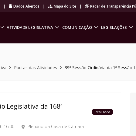
r
|
Dados Abertos
|
Mapa do Site
|
Radar de Transparência Pú
ATIVIDADE LEGISLATIVA
COMUNICAÇÃO
LEGISLAÇÕES
tiva
Pautas das Atividades
39ª Sessão Ordinária da 1ª Sessão Le
o Legislativa da 168ª
Realizada
16:00
Plenário da Casa de Câmara