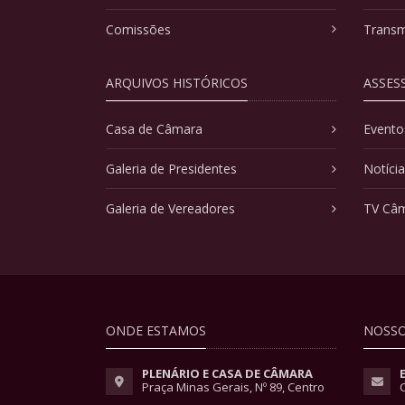
Comissões
Transm
ARQUIVOS HISTÓRICOS
ASSES
Casa de Câmara
Evento
Galeria de Presidentes
Notíci
Galeria de Vereadores
TV Câ
ONDE ESTAMOS
NOSSO
PLENÁRIO E CASA DE CÂMARA
Praça Minas Gerais, Nº 89, Centro