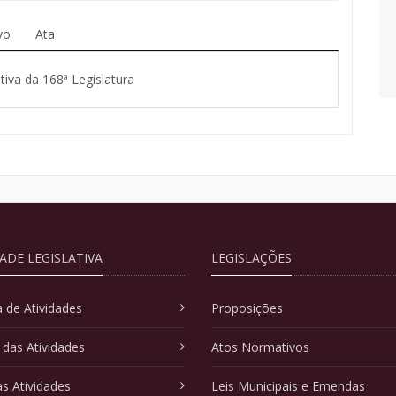
vo
Ata
tiva da 168ª Legislatura
DADE LEGISLATIVA
LEGISLAÇÕES
 de Atividades
Proposições
 das Atividades
Atos Normativos
as Atividades
Leis Municipais e Emendas