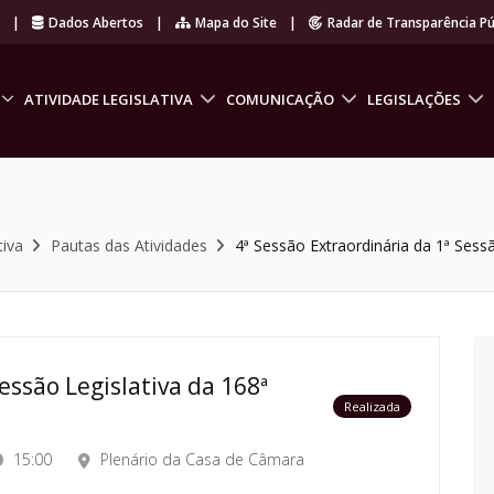
r
|
Dados Abertos
|
Mapa do Site
|
Radar de Transparência Pú
ATIVIDADE LEGISLATIVA
COMUNICAÇÃO
LEGISLAÇÕES
tiva
Pautas das Atividades
4ª Sessão Extraordinária da 1ª Sessã
essão Legislativa da 168ª
Realizada
15:00
Plenário da Casa de Câmara