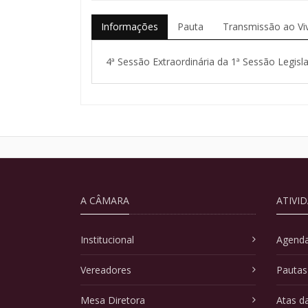
Informações
Pauta
Transmissão ao Vi
4ª Sessão Extraordinária da 1ª Sessão Legisla
A CÂMARA
ATIVI
Institucional
Agenda
Vereadores
Pautas
Mesa Diretora
Atas d