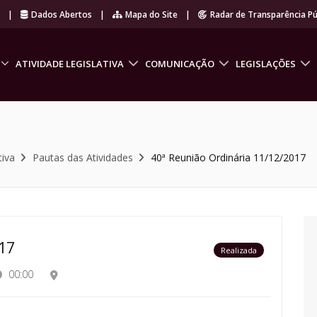
r
|
Dados Abertos
|
Mapa do Site
|
Radar de Transparência Pú
ATIVIDADE LEGISLATIVA
COMUNICAÇÃO
LEGISLAÇÕES
tiva
Pautas das Atividades
40ª Reunião Ordinária 11/12/2017
17
Realizada
00:00